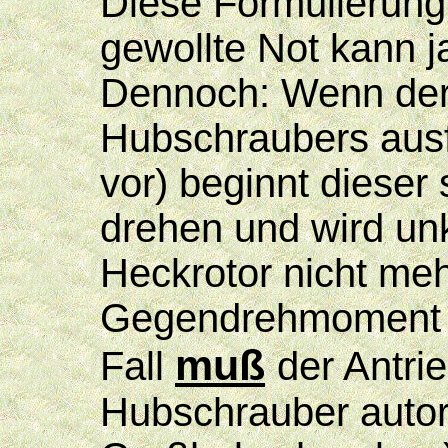
Diese Formulierung 
gewollte Not kann j
Dennoch: Wenn der
Hubschraubers ausf
vor) beginnt dieser
drehen und wird unk
Heckrotor nicht meh
Gegendrehmoment a
muß
Fall
der Antri
Hubschrauber autor